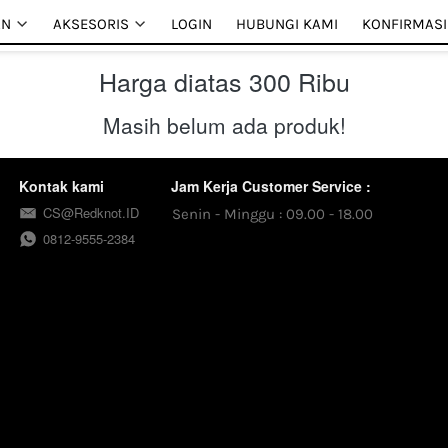
AN
AN
AKSESORIS
AKSESORIS
LOGIN
LOGIN
HUBUNGI KAMI
HUBUNGI KAMI
KONFIRMASI
KONFIRMASI
Harga diatas 300 Ribu
Masih belum ada produk!
Kontak kami
Jam Kerja Customer Service :
CS@Redknot.ID
Senin - Minggu : 09.00 - 18.00
0812-9555-2384