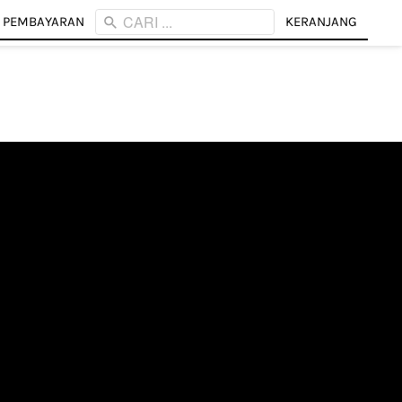
CARI ...
CARI ...
 PEMBAYARAN
 PEMBAYARAN
KERANJANG
KERANJANG