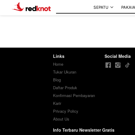
SEPATU
SEPATU
PAKAI
PAKAI
Links
Social Media
Home
Tukar Ukuran
Blog
Daftar Produk
Konfirmasi Pembayaran
Karir
Privacy Policy
About Us
Info Terbaru Newsletter Gratis