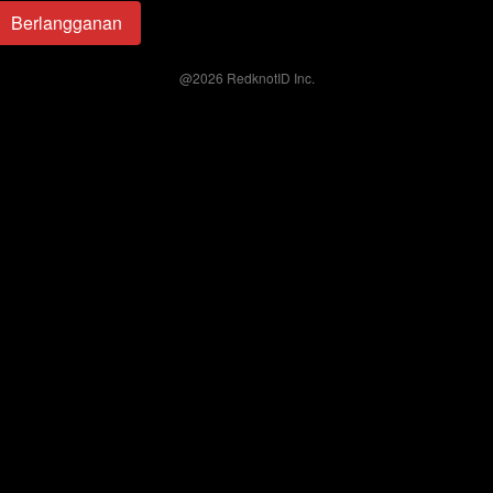
Berlangganan
`
@
2026
RedknotID Inc.