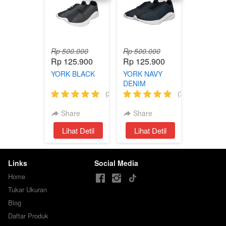
Rp 500.000
Rp 500.000
Rp 125.900
Rp 125.900
YORK BLACK
YORK NAVY
DENIM
(3)
(76)
Share
Share
`
Lihat Detil
`
Lihat Detil
Links
Social Media
Home
Tukar Ukuran
Blog
Daftar Produk