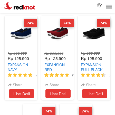
74%
74%
74%
Rp 500.000
Rp 500.000
Rp 500.000
Rp 125.900
Rp 125.900
Rp 125.900
EXPANSION
EXPANSION
EXPANSION
NAVY
RED
FULL BLACK
(46)
(10)
(28)
Share
Share
Share
`
Lihat Detil
`
Lihat Detil
`
Lihat Detil
74%
74%