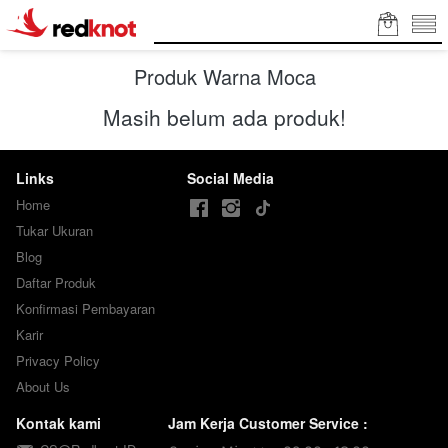
Produk Warna Moca
Masih belum ada produk!
Links
Social Media
Home
Tukar Ukuran
Blog
Daftar Produk
Konfirmasi Pembayaran
Karir
Privacy Policy
About Us
Kontak kami
Jam Kerja Customer Service :