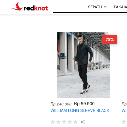
SEPATU
SEPATU
PAKAI
PAKAI
75%
Rp 59.900
Rp 240.000
Rp
WILLIAM LONG SLEEVE BLACK
WI
(0)