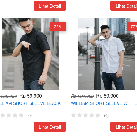
`
Lihat Detail
`
Lihat Detai
72%
72
Rp 59.900
Rp 59.900
 220.000
Rp 220.000
LLIAM SHORT SLEEVE BLACK
WILLIAM SHORT SLEEVE WHIT
(0)
(0)
`
Lihat Detail
`
Lihat Detai