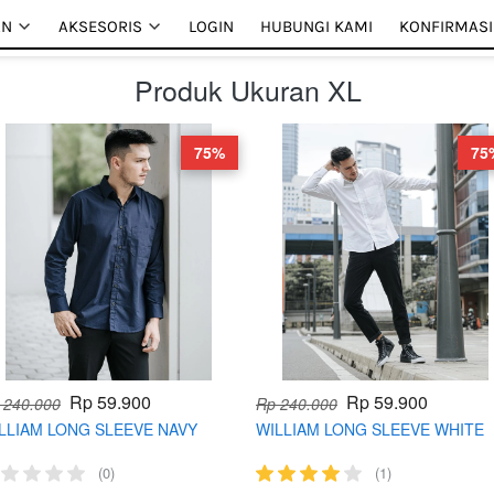
AN
AN
AKSESORIS
AKSESORIS
LOGIN
LOGIN
HUBUNGI KAMI
HUBUNGI KAMI
KONFIRMASI
KONFIRMASI
Produk Ukuran XL
75%
75
Rp 59.900
Rp 59.900
 240.000
Rp 240.000
LLIAM LONG SLEEVE NAVY
WILLIAM LONG SLEEVE WHITE
(0)
(1)