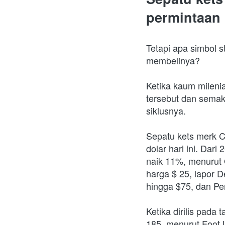
permintaan
Tetapi apa simbol s
membelinya? 
Ketika kaum mileni
tersebut dan semaki
siklusnya.
Sepatu kets merk C
dolar hari ini. Dari
naik 11%, menurut 
harga $ 25, lapor De
hingga $75, dan Pe
Ketika dirilis pada 
185, menurut Foot Lo