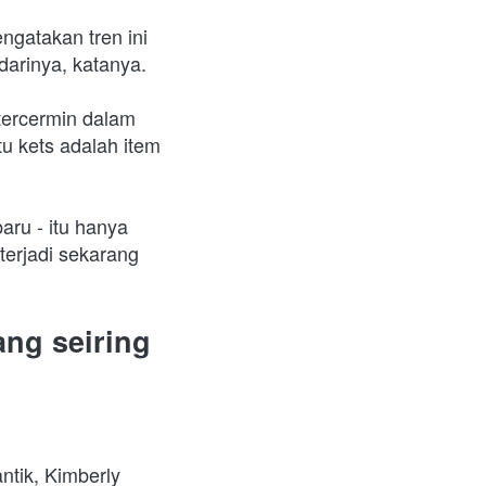
gatakan tren ini 
darinya, katanya.
tercermin dalam 
 kets adalah item 
ru - itu hanya 
erjadi sekarang 
ng seiring 
ntik, Kimberly 