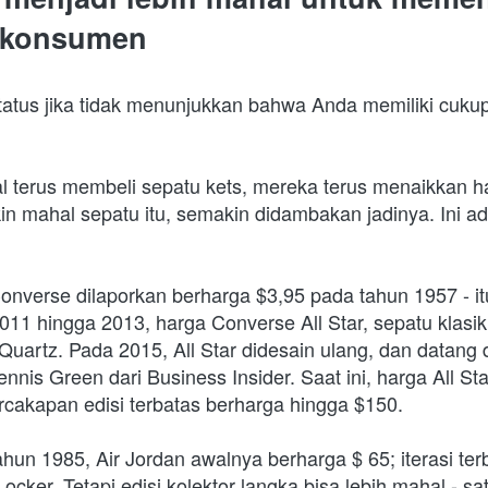
 konsumen 
tatus jika tidak menunjukkan bahwa Anda memiliki cukup
al terus membeli sepatu kets, mereka terus menaikkan h
n mahal sepatu itu, semakin didambakan jadinya. Ini ad
onverse dilaporkan berharga $3,95 pada tahun 1957 - it
 2011 hingga 2013, harga Converse All Star, sepatu klasik
Quartz. Pada 2015, All Star didesain ulang, dan datang 
nnis Green dari Business Insider. Saat ini, harga All Star
rcakapan edisi terbatas berharga hingga $150.
tahun 1985, Air Jordan awalnya berharga $ 65; iterasi ter
cker. Tetapi edisi kolektor langka bisa lebih mahal - sat