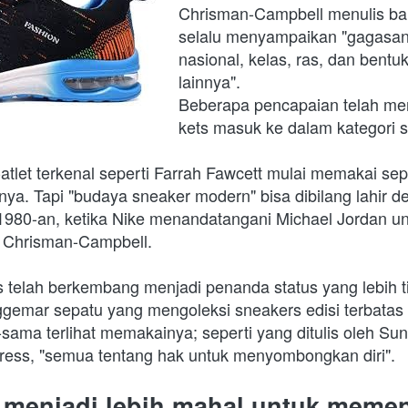
Chrisman-Campbell menulis bah
selalu menyampaikan "gagasan t
nasional, kelas, ras, dan bentu
lainnya".
Beberapa pencapaian telah me
kets masuk ke dalam kategori s
tlet terkenal seperti Farrah Fawcett mulai memakai sep
rnya. Tapi "budaya sneaker modern" bisa dibilang lahir d
980-an, ketika Nike menandatangani Michael Jordan un
 Chrisman-Campbell.
ns telah berkembang menjadi penanda status yang lebih t
emar sepatu yang mengoleksi sneakers edisi terbatas de
sama terlihat memakainya; seperti yang ditulis oleh Su
ress, "semua tentang hak untuk menyombongkan diri".
 menjadi lebih mahal untuk memen