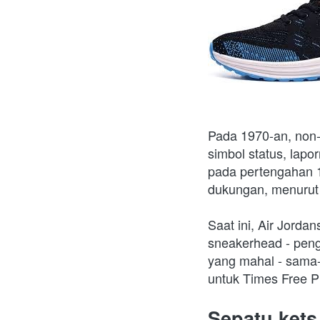
Pada 1970-an, non-a
simbol status, lapo
pada pertengahan 1
dukungan, menurut
Saat ini, Air Jorda
sneakerhead - pengg
yang mahal - sama-
untuk Times Free P
Sepatu kets