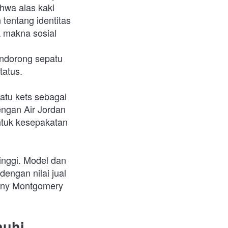
wa alas kaki 
entang identitas 
k makna sosial 
ndorong sepatu 
tatus. 
atu kets sebagai 
engan Air Jordan 
tuk kesepakatan 
inggi. Model dan 
ngan nilai jual 
nny Montgomery 
uhi 