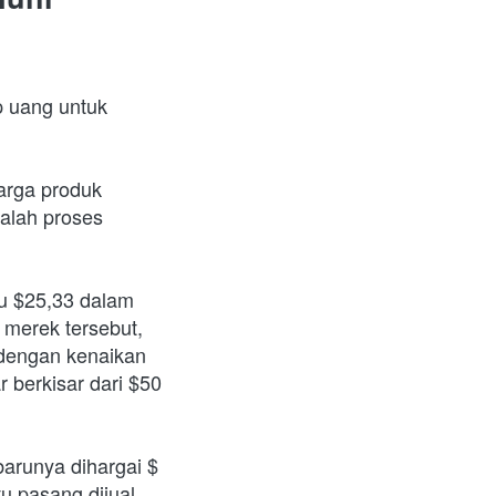
 uang untuk 
arga produk 
alah proses 
u $25,33 dalam 
 merek tersebut, 
dengan kenaikan 
 berkisar dari $50 
barunya dihargai $ 
u pasang dijual 