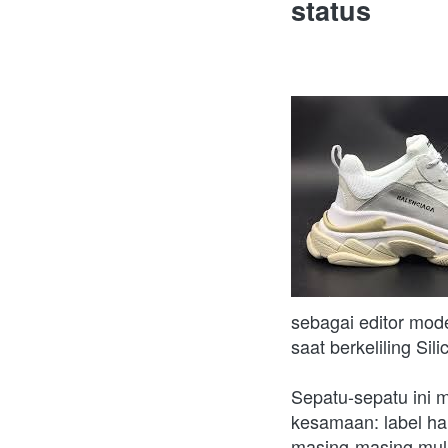
status
sebagai editor mod
saat berkeliling Si
Sepatu-sepatu ini m
kesamaan: label ha
masing-masing mula