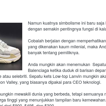
Namun kuatnya simbolisme ini baru saja 
dengan semakin pentingnya fungsi di kal
Cobalah berjalan dengan memperhatikan 
yang dikenakan kaum milenial, maka And
banyak tentang pemiliknya.
Anda mungkin akan menemukan  
Sepatu 
Balenciaga ketika 
duduk di barisan depa
e atau selebriti. Sepatu kets Low-top Lanvin mungkin a
licon Valley, yang biasanya dipakai para CEO teknologi. 
ungkin mewakili dunia yang berbeda, tetapi semuanya me
rga tinggi yang menunjukkan tampilan baru kemewahan.
i dari $900, $495, dan $300.