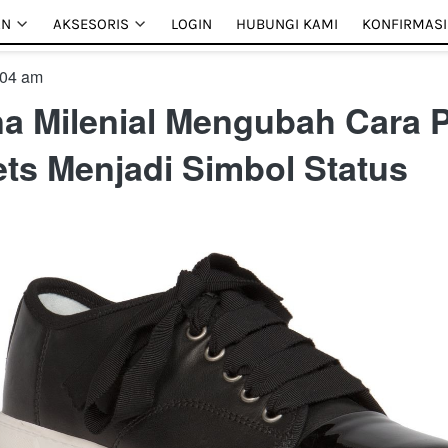
AN
AN
AKSESORIS
AKSESORIS
LOGIN
LOGIN
HUBUNGI KAMI
HUBUNGI KAMI
KONFIRMASI
KONFIRMASI
:04 pm
a Milenial Mengubah Cara 
ts Menjadi Simbol Status