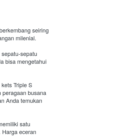
berkembang seiring 
angan milenial.
sepatu-sepatu 
a bisa mengetahui 
kets Triple S 
n peragaan busana 
kan Anda temukan 
miliki satu 
 Harga eceran 