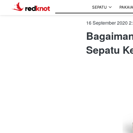
SEPATU
SEPATU
PAKAI
PAKAI
15 September 2020 7
Bagaiman
Sepatu Ke