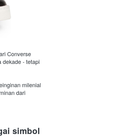
ari Converse 
dekade - tetapi 
inginan milenial 
inan dari 
ai simbol 