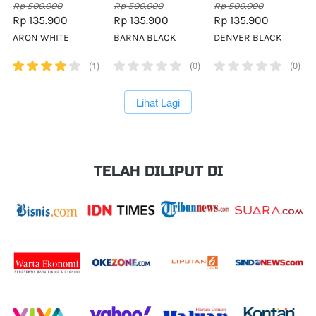
Rp 500.000
Rp 500.000
Rp 500.000
Rp 135.900
Rp 135.900
Rp 135.900
ARON WHITE
BARNA BLACK
DENVER BLACK
(1)
(0)
(0)
`
Lihat Lagi
TELAH DILIPUT DI