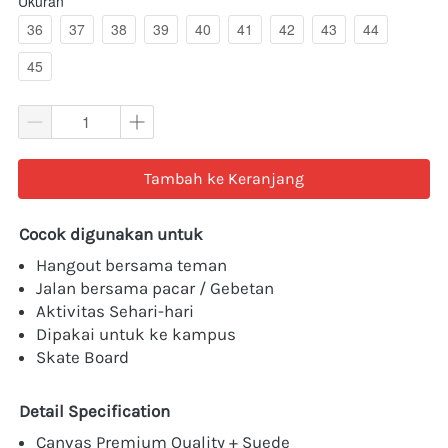
Ukuran
36
37
38
39
40
41
42
43
44
45
`
Tambah ke Keranjang
Cocok digunakan untuk
Hangout bersama teman
Jalan bersama pacar / Gebetan
Aktivitas Sehari-hari
Dipakai untuk ke kampus
Skate Board
Detail Specification
Canvas Premium Quality + Suede