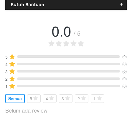
Butuh Bantuan
0.0
/ 5
(0)
5
(0)
4
(0)
3
(0)
2
(0)
1
Semua
5
4
3
2
1
Belum ada review