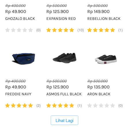
Rp 400.000
Rp 500.000
Rp 500.000
Rp 49.900
Rp 125.900
Rp 149.900
GHOZALO BLACK
EXPANSION RED
REBELLION BLACK
(0)
(10)
(1)
Rp 400.000
Rp 500.000
Rp 500.000
Rp 49.900
Rp 125.900
Rp 135.900
FREDDIE NAVY
ASMOS FULL BLACK
ARON BLACK
(2)
(1)
(0)
`
Lihat Lagi