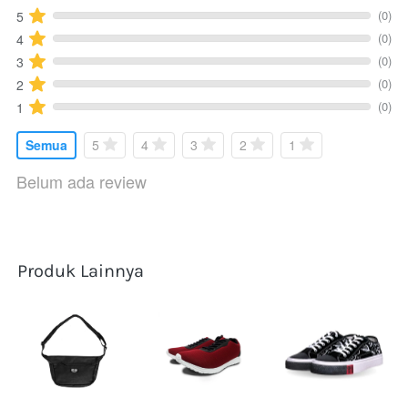
(0)
5
(0)
4
(0)
3
(0)
2
(0)
1
Semua
5
4
3
2
1
Belum ada review
Produk Lainnya