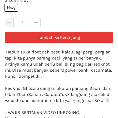
Ghozalo NAvy
Navy
`
Tambah ke Keranjang
Haduh suka ribet deh pasti kalau lagi pergi-pergian 
tapi kita punya barang kecil yang super banyak. 
Artinya kamu udah perlu beli sling bag dari redknot 
ini. Bisa muat banyak seperti power bank, kacamata, 
kunci, dompet dll.
Redknot Ghozalo dengan ukuran panjang 25cm dan 
lebar 20cmBahan : CorduraYukk langsung aja cek di 
website dan ecommerce kita yaa gengsss.... Sikat
#WAJIB SERTAKAN VIDEO UNBOXING.