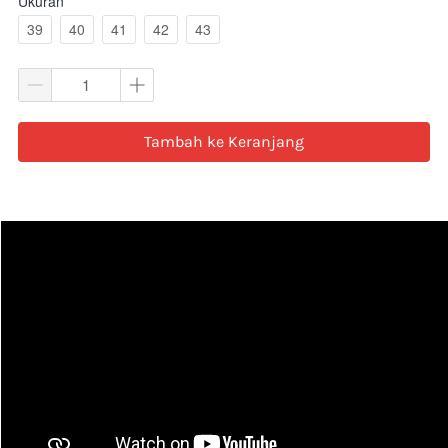
Ukuran
39
40
41
42
43
`
Tambah ke Keranjang