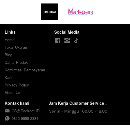
Links
Social Media
Home
Tukar Ukuran
Blog
Daftar Produk
Konfirmasi Pembayaran
Karir
Privacy Policy
About Us
Kontak kami
Jam Kerja Customer Service :
CS@Redknot.ID
Senin - Minggu : 09.00 - 18.00
0812-9555-2384
Info Terbaru Newsletter Gratis