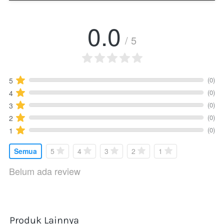
0.0
/ 5
(0)
5
(0)
4
(0)
3
(0)
2
(0)
1
Semua
5
4
3
2
1
Belum ada review
Produk Lainnya