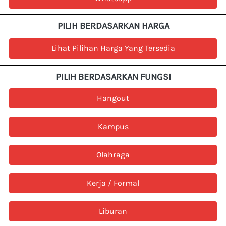
PILIH BERDASARKAN HARGA
`
Lihat Pilihan Harga Yang Tersedia
PILIH BERDASARKAN FUNGSI
`
Hangout
`
Kampus
`
Olahraga
`
Kerja / Formal
`
Liburan