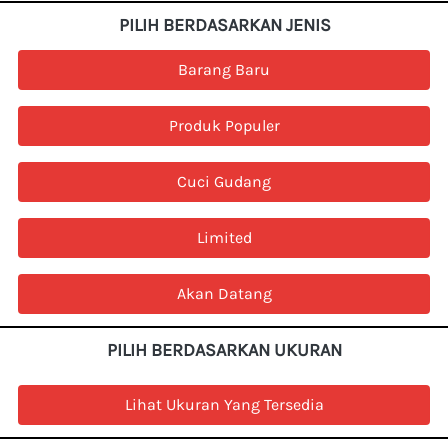
PILIH BERDASARKAN JENIS
`
Barang Baru
`
Produk Populer
`
Cuci Gudang
`
Limited
`
Akan Datang
PILIH BERDASARKAN UKURAN
`
Lihat Ukuran Yang Tersedia