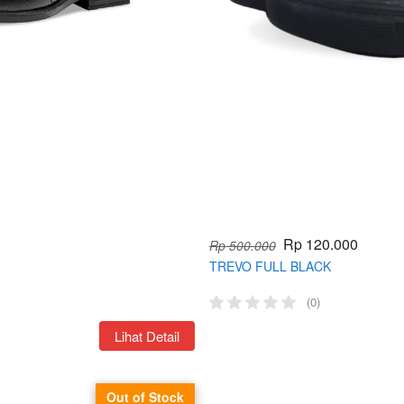
Rp 120.000
Rp 500.000
TREVO FULL BLACK
(0)
`
Lihat Detail
Out of Stock