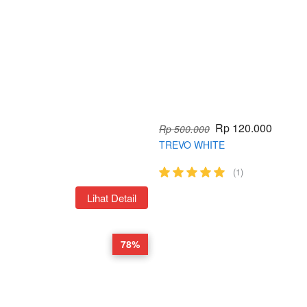
Rp 120.000
Rp 500.000
TREVO WHITE
(1)
`
Lihat Detail
78%