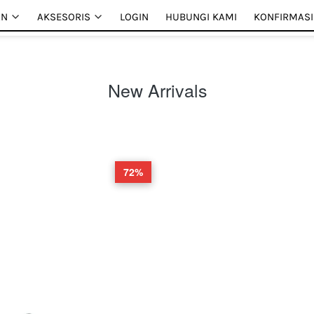
AN
AN
AKSESORIS
AKSESORIS
LOGIN
LOGIN
HUBUNGI KAMI
HUBUNGI KAMI
KONFIRMASI
KONFIRMASI
New Arrivals
72%