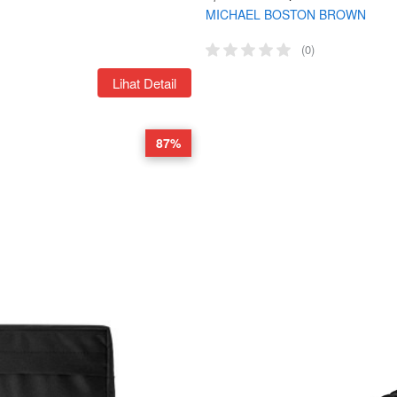
MICHAEL BOSTON BROWN
(0)
`
Lihat Detail
87%