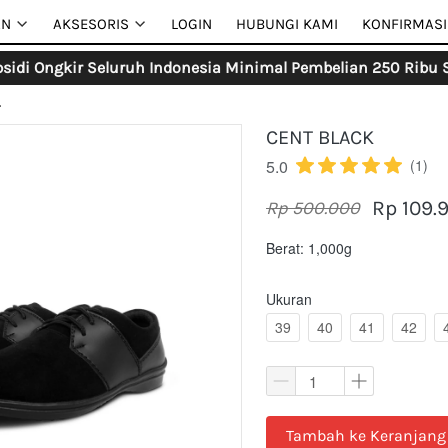
AN
AN
AKSESORIS
AKSESORIS
LOGIN
LOGIN
HUBUNGI KAMI
HUBUNGI KAMI
KONFIRMASI
KONFIRMASI
sidi Ongkir Seluruh Indonesia Minimal Pembelian 250 Ribu S
L
CENT BLACK
5.0
(1)
Rp 109.
Rp 500.000
Berat: 1,000g
Ukuran
39
40
41
42
`
Tambah ke Keranjang