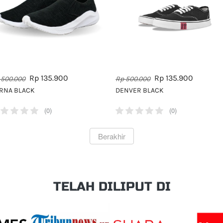
Rp 135.900
Rp 135.900
 500.000
Rp 500.000
RNA BLACK
DENVER BLACK
(0)
(0)
`
Berakhir
TELAH DILIPUT DI