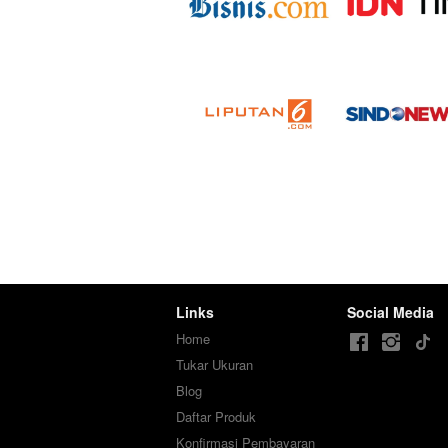
Links
Social Media
Home
Tukar Ukuran
Blog
Daftar Produk
Konfirmasi Pembayaran