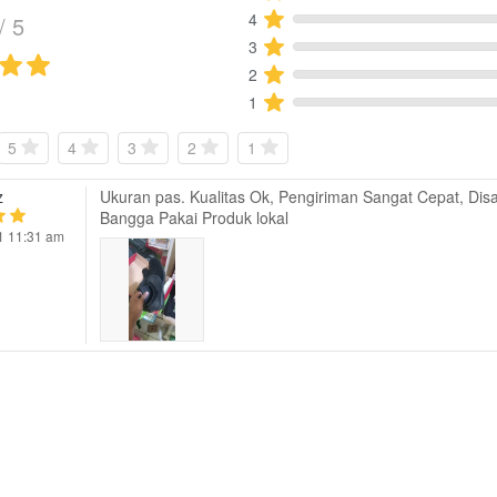
4
/ 5
3
2
1
5
4
3
2
1
z
Ukuran pas. Kualitas Ok, Pengiriman Sangat Cepat, Disa
Bangga Pakai Produk lokal
1 11:31 am