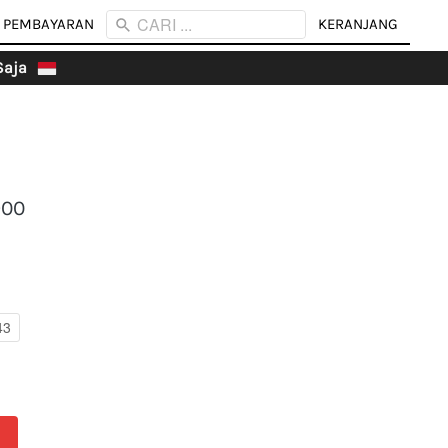
CARI ...
CARI ...
 PEMBAYARAN
 PEMBAYARAN
KERANJANG
KERANJANG
aja 
900
43