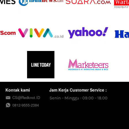
Kontak kami
Jam Kerja Customer Service :
CS@Redknot.ID
Senin - Minggu : 09.00 - 18.00
0812-9555-2384