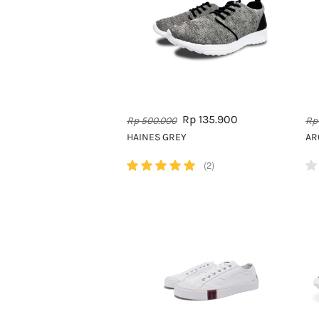
Rp 135.900
Rp 500.000
Rp
HAINES GREY
AR
(2)