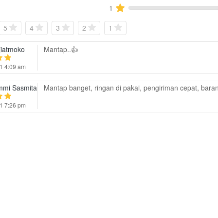
1
5
4
3
2
1
jiatmoko
Mantap..👍
1 4:09 am
mmi Sasmita
Mantap banget, ringan di pakai, pengiriman cepat, baran
1 7:26 pm