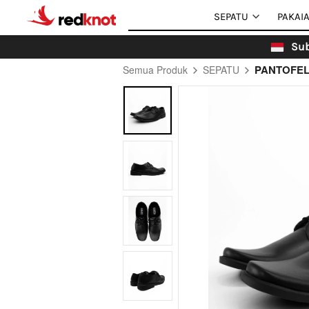
SEPATU
SEPATU
PAKAI
PAKAI
Sub
PANTOFE
Semua Produk
SEPATU