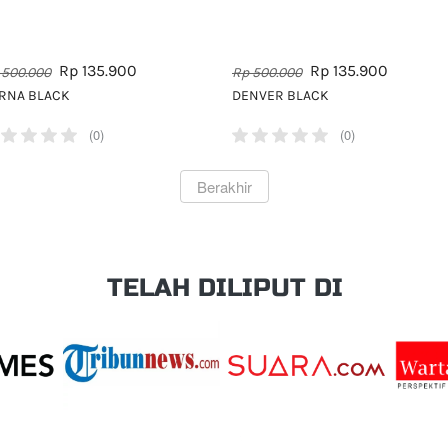
Rp 135.900
Rp 135.900
 500.000
Rp 500.000
RNA BLACK
DENVER BLACK
(0)
(0)
`
Berakhir
TELAH DILIPUT DI