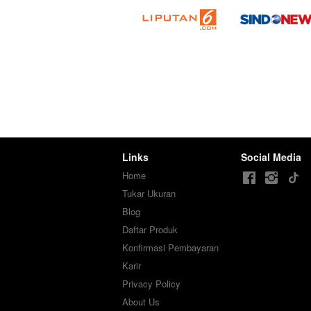
Links
Social Media
Home
Tukar Ukuran
Blog
Daftar Produk
Konfirmasi Pembayaran
Karir
Privacy Policy
About Us