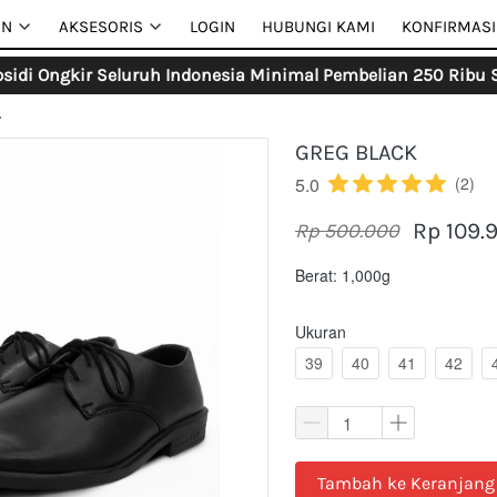
AN
AN
AKSESORIS
AKSESORIS
LOGIN
LOGIN
HUBUNGI KAMI
HUBUNGI KAMI
KONFIRMASI
KONFIRMASI
sidi Ongkir Seluruh Indonesia Minimal Pembelian 250 Ribu S
L
GREG BLACK
5.0
(2)
Rp 109.
Rp 500.000
Berat: 1,000g
Ukuran
39
40
41
42
`
Tambah ke Keranjang