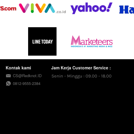
Kontak kami
Jam Kerja Customer Service :
CS@Redknot.ID
Senin - Minggu : 09.00 - 18.00
0812-9555-2384