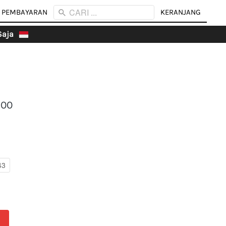
CARI ...
CARI ...
 PEMBAYARAN
 PEMBAYARAN
KERANJANG
KERANJANG
aja 
900
43