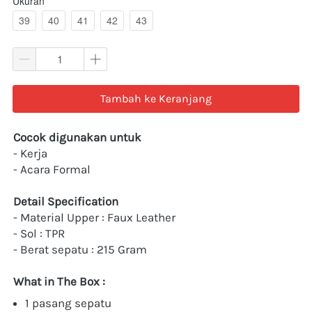
Ukuran
39
40
41
42
43
`
Tambah ke Keranjang
Cocok digunakan untuk
- Kerja
- Acara Formal
Detail Specification
- Material Upper : Faux Leather
- Sol : TPR
- Berat sepatu : 215 Gram
What in The Box :
1 pasang sepatu